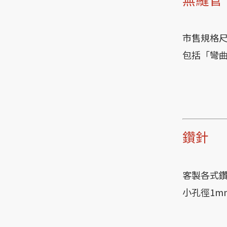
市售規格
包括「彎曲
鑽針
客製各式
小孔徑1m