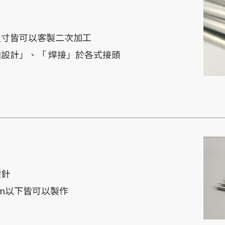
尺寸皆可以客製二次加工
設計」、「 焊接」於各式接頭
鑽針
m以下皆可以製作