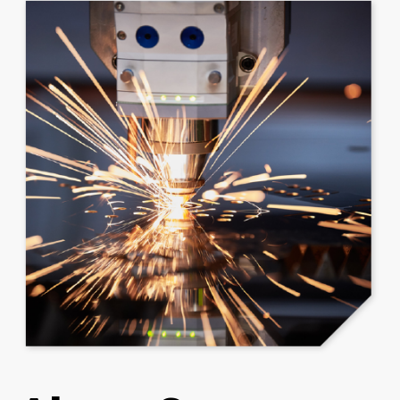
件
」
O
E
M
製
造
廠